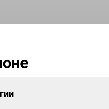
лоне
гии