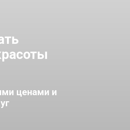
ать
 красоты
ыми ценами и
уг