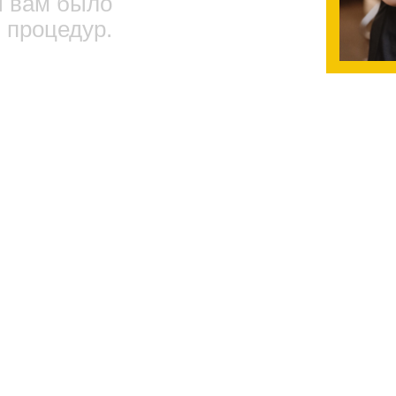
ы вам было
 процедур.