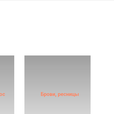
и
Посмотреть услуги
ос
Брови, ресницы