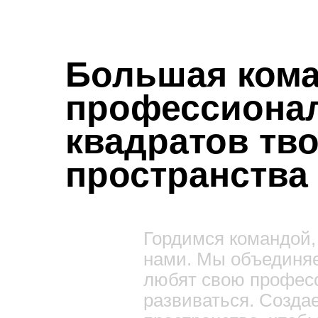
Большая ком
профессионал
квадратов тв
пространства
Гордимся командой, 
нами. Мы объединя
любят свою професс
развиваться. Созда