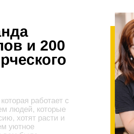
анда
ов и 200
орческого
которая работает с
ем людей, которые
ию, хотят расти и
ем уютное