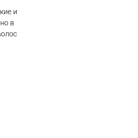
кие и
но в
волос