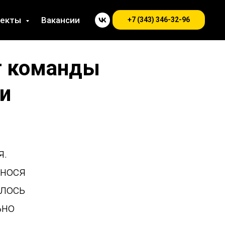
оекты
Вакансии
+7 (343) 346-32-96
т команды
ги
я.
анося
елось
ьно