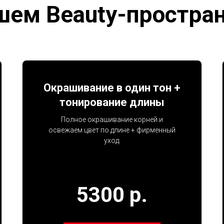
шем Beauty-простра
Окрашивание в один тон +
тонирование длины
Полное окрашивание корней и
освежаем цвет по длине + фирменный
уход.
5300 р.