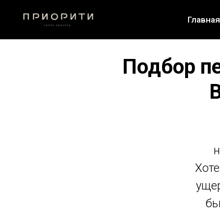
Главная
Подбор п
B
н
Хоте
ущер
бы