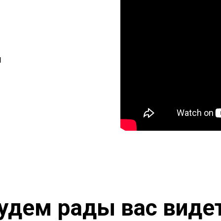
я
удем рады вас виде