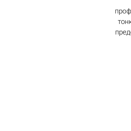
проф
тон
пред