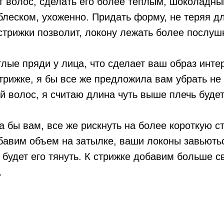
т волос, сделать его более тёплым, шоколадн
блеском, ухоженно. Придать форму, не теряя д
стрижки позволит, локону лежать более послуш
тлые пряди у лица, что сделает ваш образ инте
трижке, я бы все же предложила вам убрать не
й волос, я считаю длина чуть выше плечь будет
а бы вам, все же рискнуть на более короткую с
бавим объем на затылке, ваши локоны завьють
е будет его тянуть. К стрижке добавим больше 
.