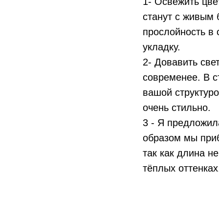
1- Освежить цве
станут с живым 
прослойность в 
укладку.
2- Довавить све
современее. В с
вашой структуро
очень стильно.
3 - Я предложил
образом мы при
так как длина н
тёплых оттенках