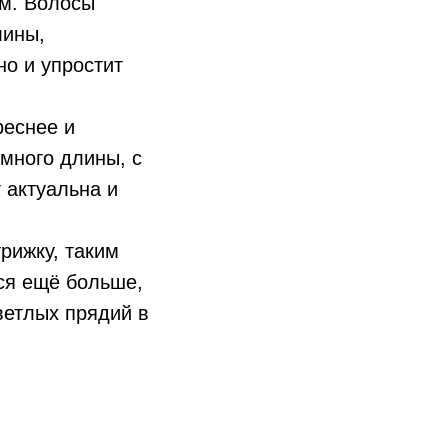
ым. Волосы
лины,
но и упростит
реснее и
 много длины, с
 актуальна и
трижку, таким
ся ещё больше,
светлых прядий в